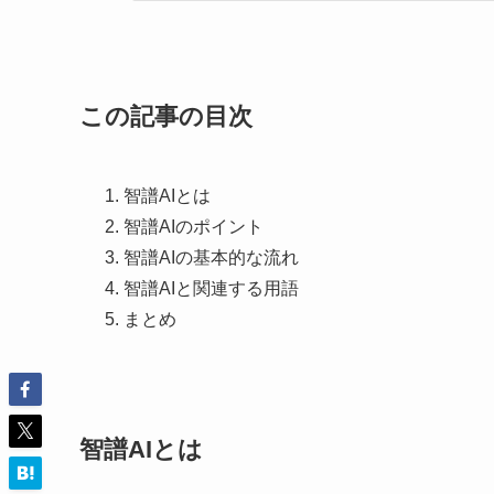
この記事の目次
智譜AIとは
智譜AIのポイント
智譜AIの基本的な流れ
智譜AIと関連する用語
まとめ
智譜AIとは