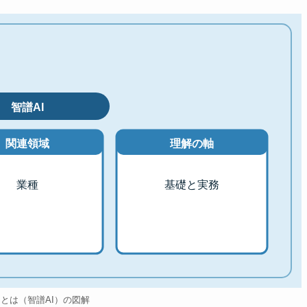
智譜AI
関連領域
理解の軸
業種
基礎と実務
Iとは（智譜AI）の図解