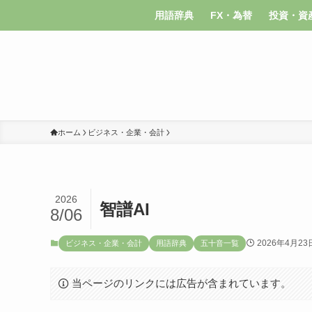
用語辞典
FX・為替
投資・資
ホーム
ビジネス・企業・会計
2026
智譜AI
8/06
2026年4月23
ビジネス・企業・会計
用語辞典
五十音一覧
当ページのリンクには広告が含まれています。