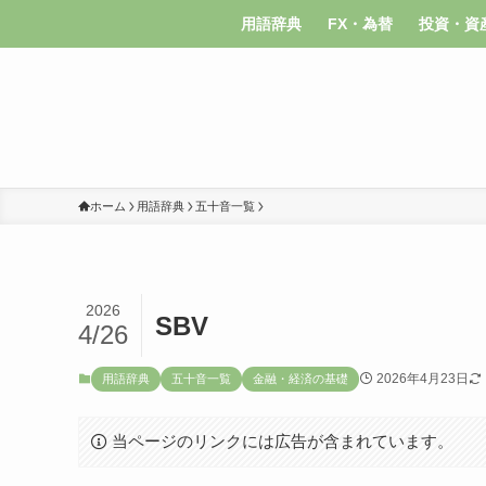
用語辞典
FX・為替
投資・資
ホーム
用語辞典
五十音一覧
2026
SBV
4/26
2026年4月23日
用語辞典
五十音一覧
金融・経済の基礎
当ページのリンクには広告が含まれています。