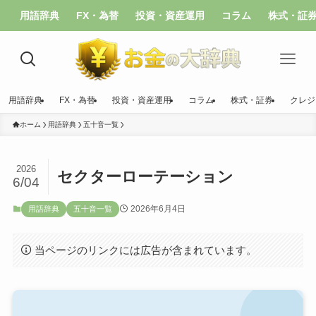
用語辞典
FX・為替
投資・資産運用
コラム
株式・証
用語辞典
FX・為替
投資・資産運用
コラム
株式・証券
クレジ
ホーム
用語辞典
五十音一覧
2026
セクターローテーション
6/04
2026年6月4日
用語辞典
五十音一覧
当ページのリンクには広告が含まれています。