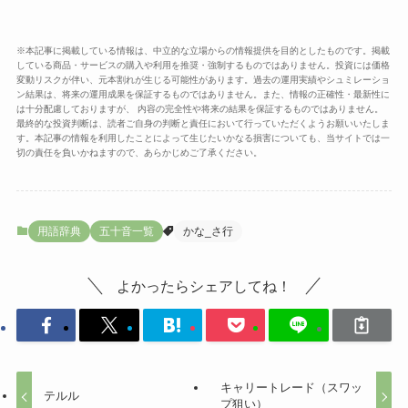
※本記事に掲載している情報は、中立的な立場からの情報提供を目的としたものです。掲載
している商品・サービスの購入や利用を推奨・強制するものではありません。投資には価格
変動リスクが伴い、元本割れが生じる可能性があります。過去の運用実績やシュミレーショ
ン結果は、将来の運用成果を保証するものではありません。また、情報の正確性・最新性に
は十分配慮しておりますが、 内容の完全性や将来の結果を保証するものではありません。
最終的な投資判断は、読者ご自身の判断と責任において行っていただくようお願いいたしま
す。本記事の情報を利用したことによって生じたいかなる損害についても、当サイトでは一
切の責任を負いかねますので、あらかじめご了承ください。
用語辞典
五十音一覧
かな_さ行
よかったらシェアしてね！
キャリートレード（スワッ
テルル
プ狙い）