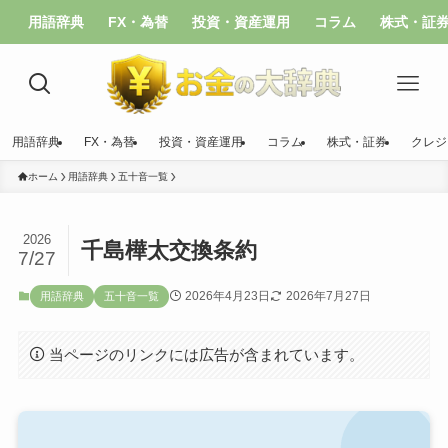
用語辞典
FX・為替
投資・資産運用
コラム
株式・証
用語辞典
FX・為替
投資・資産運用
コラム
株式・証券
クレジ
ホーム
用語辞典
五十音一覧
2026
千島樺太交換条約
7/27
2026年4月23日
2026年7月27日
用語辞典
五十音一覧
当ページのリンクには広告が含まれています。