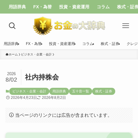
用語辞典
FX・為替
投資・資産運用
コラム
株式・証
用語辞典
FX・為替
投資・資産運用
コラム
株式・証券
クレジ
ホーム
ビジネス・企業・会計
2026
社内持株会
8/02
ビジネス・企業・会計
用語辞典
五十音一覧
株式・証券
2026年4月23日
2026年8月2日
当ページのリンクには広告が含まれています。