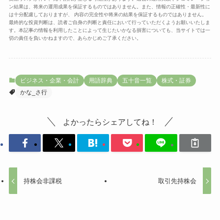
ン結果は、将来の運用成果を保証するものではありません。また、情報の正確性・最新性に
は十分配慮しておりますが、 内容の完全性や将来の結果を保証するものではありません。
最終的な投資判断は、読者ご自身の判断と責任において行っていただくようお願いいたしま
す。本記事の情報を利用したことによって生じたいかなる損害についても、当サイトでは一
切の責任を負いかねますので、あらかじめご了承ください。
ビジネス・企業・会計
用語辞典
五十音一覧
株式・証券
かな_さ行
よかったらシェアしてね！
持株会非課税
取引先持株会