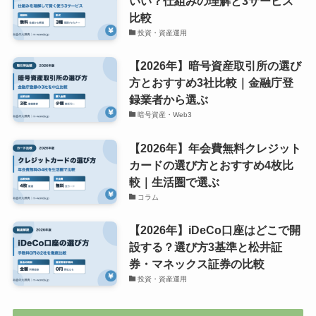
いい？仕組みの理解と3サービス
比較
投資・資産運用
【2026年】暗号資産取引所の選び
方とおすすめ3社比較｜金融庁登
録業者から選ぶ
暗号資産・Web3
【2026年】年会費無料クレジット
カードの選び方とおすすめ4枚比
較｜生活圏で選ぶ
コラム
【2026年】iDeCo口座はどこで開
設する？選び方3基準と松井証
券・マネックス証券の比較
投資・資産運用