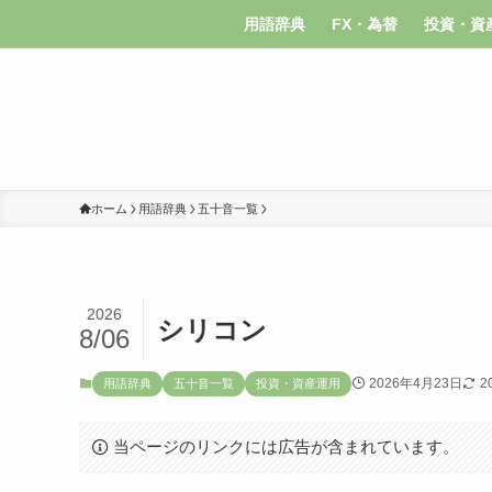
用語辞典
FX・為替
投資・資
ホーム
用語辞典
五十音一覧
2026
シリコン
8/06
2026年4月23日
2
用語辞典
五十音一覧
投資・資産運用
当ページのリンクには広告が含まれています。