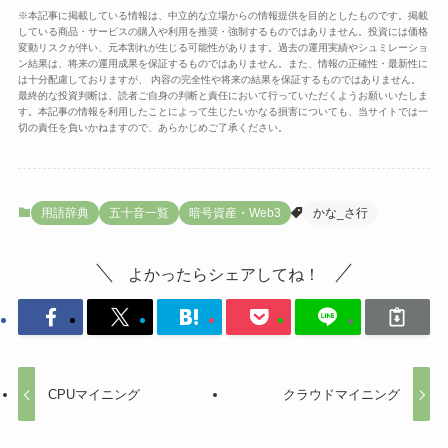
※本記事に掲載している情報は、中立的な立場からの情報提供を目的としたものです。掲載
している商品・サービスの購入や利用を推奨・強制するものではありません。投資には価格
変動リスクが伴い、元本割れが生じる可能性があります。過去の運用実績やシュミレーショ
ン結果は、将来の運用成果を保証するものではありません。また、情報の正確性・最新性に
は十分配慮しておりますが、 内容の完全性や将来の結果を保証するものではありません。
最終的な投資判断は、読者ご自身の判断と責任において行っていただくようお願いいたしま
す。本記事の情報を利用したことによって生じたいかなる損害についても、当サイトでは一
切の責任を負いかねますので、あらかじめご了承ください。
用語辞典
五十音一覧
暗号資産・Web3
かな_さ行
よかったらシェアしてね！
CPUマイニング
クラウドマイニング