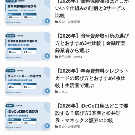
【2026年】無料保険相談はどこが
いい？仕組みの理解と3サービス
比較
投資・資産運用
【2026年】暗号資産取引所の選び
方とおすすめ3社比較｜金融庁登
録業者から選ぶ
暗号資産・Web3
【2026年】年会費無料クレジット
カードの選び方とおすすめ4枚比
較｜生活圏で選ぶ
コラム
【2026年】iDeCo口座はどこで開
設する？選び方3基準と松井証
券・マネックス証券の比較
投資・資産運用