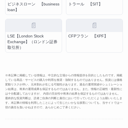
ビジネスローン 【business
トラール 【SIT】
loan】
📄
📄
LSE【London Stock
CFPフラン 【XPF】
Exchange】（ロンドン証券
取引所）
※本記事に掲載している情報は、中立的な立場からの情報提供を目的としたものです。掲載
している商品・サービスの購入や利用を推奨・強制するものではありません。投資には価格
変動リスクが伴い、元本割れが生じる可能性があります。過去の運用実績やシュミレーショ
ン結果は、将来の運用成果を保証するものではありません。また、情報の正確性・最新性に
は十分配慮しておりますが、 内容の完全性や将来の結果を保証するものではありません。
最終的な投資判断は、読者ご自身の判断と責任において行っていただくようお願いいたしま
す。本記事の情報を利用したことによって生じたいかなる損害についても、当サイトでは一
切の責任を負いかねますので、あらかじめご了承ください。