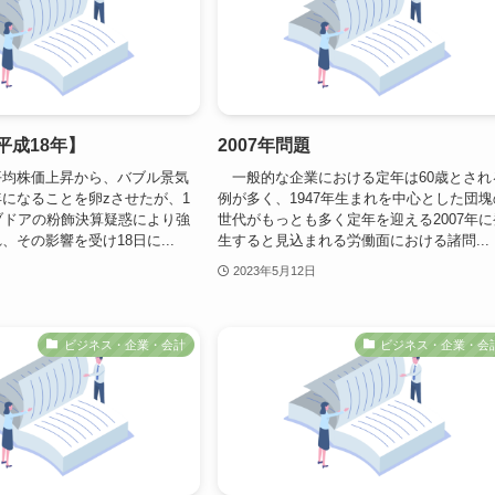
【平成18年】
2007年問題
均株価上昇から、バブル景気
一般的な企業における定年は60歳とされ
になることを卵zさせたが、1
例が多く、1947年生まれを中心とした団塊
ブドアの粉飾決算疑惑により強
世代がもっとも多く定年を迎える2007年に
、その影響を受け18日に...
生すると見込まれる労働面における諸問...
2023年5月12日
ビジネス・企業・会計
ビジネス・企業・会