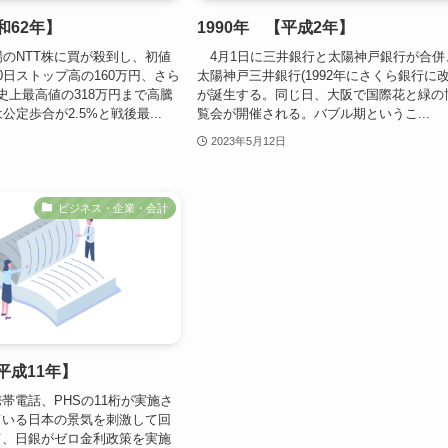
和62年】
1990年 【平成2年】
場のNTT株に買が殺到し、初値
4月1日に三井銀行と太陽神戸銀行が合併
0日ストップ高の160万円、さら
太陽神戸三井銀行(1992年にさくら銀行に改
史上最高値の318万円まで高騰
が誕生する。同じ日、大阪で国際花と緑の
公定歩合が2.5%と戦後最...
覧会が開催される。バブル期というこ...
2023年5月12日
ビジネス・企業・会計
【平成11年】
電話、PHSの11桁が実施さ
ている日本の景気を刺激して回
て、日銀がゼロ金利政策を実施