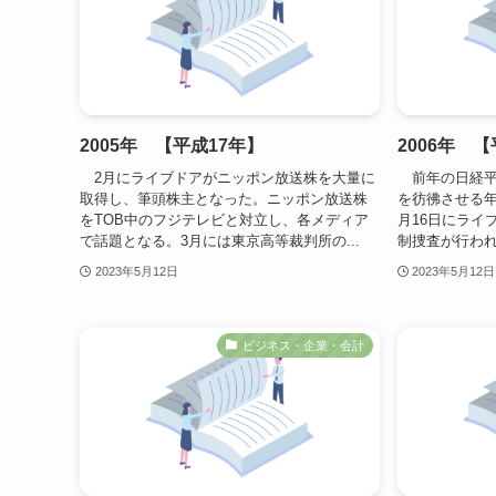
2005年 【平成17年】
2006年 
2月にライブドアがニッポン放送株を大量に
前年の日経平
取得し、筆頭株主となった。ニッポン放送株
を彷彿させる年
をTOB中のフジテレビと対立し、各メディア
月16日にライ
で話題となる。3月には東京高等裁判所の...
制捜査が行われ
2023年5月12日
2023年5月12日
ビジネス・企業・会計