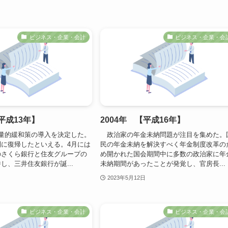
ビジネス・企業・会計
ビジネス・企業・会
【平成13年】
2004年 【平成16年】
量的緩和策の導入を決定した。
政治家の年金未納問題が注目を集めた。
に復帰したといえる。4月には
民の年金未納を解決すべく年金制度改革の
のさくら銀行と住友グループの
め開かれた国会期間中に多数の政治家に年
し、三井住友銀行が誕...
未納期間があったことが発覚し、官房長...
2023年5月12日
ビジネス・企業・会計
ビジネス・企業・会