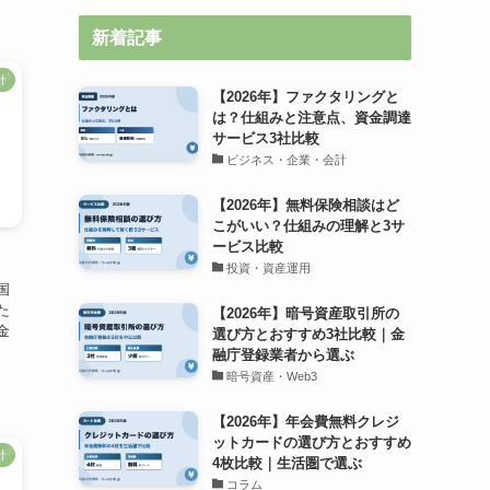
新着記事
計
【2026年】ファクタリングと
は？仕組みと注意点、資金調達
サービス3社比較
ビジネス・企業・会計
【2026年】無料保険相談はど
こがいい？仕組みの理解と3サ
ービス比較
投資・資産運用
国
た
【2026年】暗号資産取引所の
金
選び方とおすすめ3社比較｜金
融庁登録業者から選ぶ
暗号資産・Web3
【2026年】年会費無料クレジ
ットカードの選び方とおすすめ
計
4枚比較｜生活圏で選ぶ
コラム