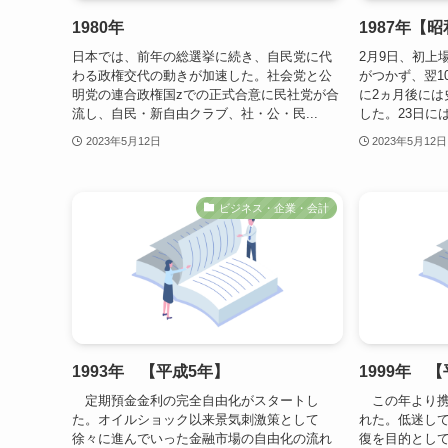
1980年
1987年【昭
日本では、前年の総選挙に続き、自民党に代
2月9日、初上
わる政権交代の動きが加速した。社会党と公
がつかず、翌1
明党の連合政権国zでの正式合意に民社党が合
に2ヵ月後には
流し、自民・新自由クラブ、社・公・民...
した。23日には
2023年5月12日
2023年5月12日
ビジネス・企業・会計
1993年 【平成5年】
1999年 
定期預金金利の完全自由化がスタートし
この年より携帯
た。オイルショック以来景気刺激策として
れた。低迷し
徐々に進んでいった金融市場の自由化の流れ
復を目的とし