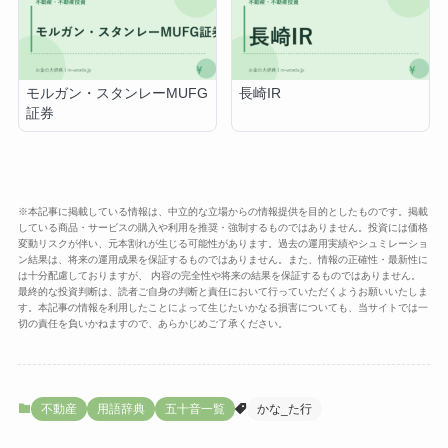
モルガン・スタンレーMUFG
長崎IR
証券
※本記事に掲載している情報は、中立的な立場からの情報提供を目的としたものです。掲載
している商品・サービスの購入や利用を推奨・強制するものではありません。投資には価格
変動リスクが伴い、元本割れが生じる可能性があります。過去の運用実績やシュミレーショ
ン結果は、将来の運用成果を保証するものではありません。また、情報の正確性・最新性に
は十分配慮しておりますが、 内容の完全性や将来の結果を保証するものではありません。
最終的な投資判断は、読者ご自身の判断と責任において行っていただくようお願いいたしま
す。本記事の情報を利用したことによって生じたいかなる損害についても、当サイトでは一
切の責任を負いかねますので、あらかじめご了承ください。
不動産
用語辞典
五十音一覧
かな_た行