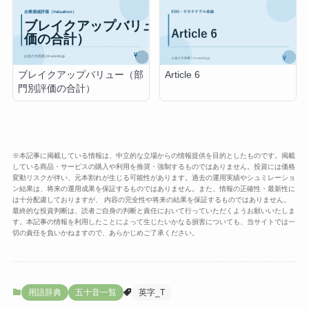
ブレイクアップバリュー（部
Article 6
門別評価の合計）
※本記事に掲載している情報は、中立的な立場からの情報提供を目的としたものです。掲載
している商品・サービスの購入や利用を推奨・強制するものではありません。投資には価格
変動リスクが伴い、元本割れが生じる可能性があります。過去の運用実績やシュミレーショ
ン結果は、将来の運用成果を保証するものではありません。また、情報の正確性・最新性に
は十分配慮しておりますが、 内容の完全性や将来の結果を保証するものではありません。
最終的な投資判断は、読者ご自身の判断と責任において行っていただくようお願いいたしま
す。本記事の情報を利用したことによって生じたいかなる損害についても、当サイトでは一
切の責任を負いかねますので、あらかじめご了承ください。
用語辞典
五十音一覧
英字_T