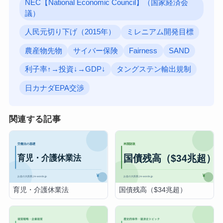
NEC【National Economic Council】（国家経済会
議）
人民元切り下げ（2015年）
ミレニアム開発目標
農産物先物
サイバー保険
Fairness
SAND
利子率↑→投資↓→GDP↓
タングステン輸出規制
日カナダEPA交渉
関連する記事
育児・介護休業法
国債残高（$34兆超）