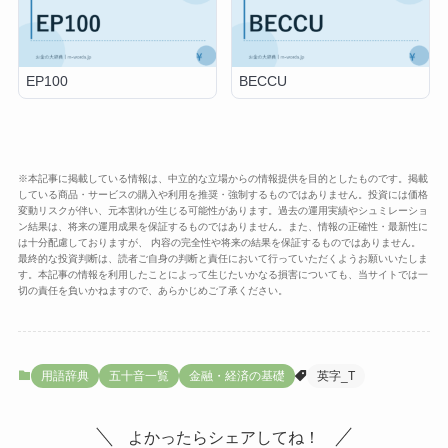
EP100
BECCU
※本記事に掲載している情報は、中立的な立場からの情報提供を目的としたものです。掲載
している商品・サービスの購入や利用を推奨・強制するものではありません。投資には価格
変動リスクが伴い、元本割れが生じる可能性があります。過去の運用実績やシュミレーショ
ン結果は、将来の運用成果を保証するものではありません。また、情報の正確性・最新性に
は十分配慮しておりますが、 内容の完全性や将来の結果を保証するものではありません。
最終的な投資判断は、読者ご自身の判断と責任において行っていただくようお願いいたしま
す。本記事の情報を利用したことによって生じたいかなる損害についても、当サイトでは一
切の責任を負いかねますので、あらかじめご了承ください。
用語辞典
五十音一覧
金融・経済の基礎
英字_T
よかったらシェアしてね！