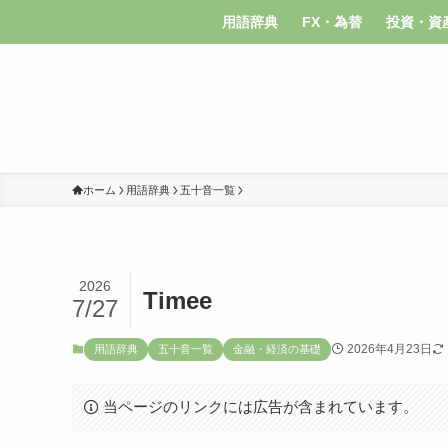
用語辞典
FX・為替
投資・資
ホーム
用語辞典
五十音一覧
2026
Timee
7/27
2026年4月23日
用語辞典
五十音一覧
金融・経済の基礎
当ページのリンクには広告が含まれています。