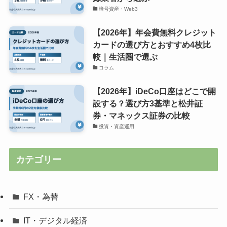
暗号資産・Web3
【2026年】年会費無料クレジット
カードの選び方とおすすめ4枚比
較｜生活圏で選ぶ
コラム
【2026年】iDeCo口座はどこで開
設する？選び方3基準と松井証
券・マネックス証券の比較
投資・資産運用
カテゴリー
FX・為替
IT・デジタル経済