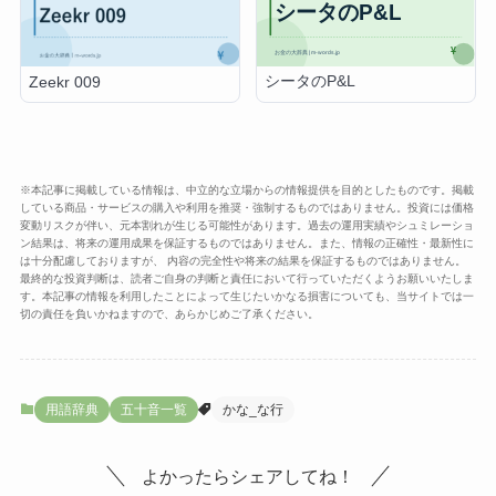
シータのP&L
Zeekr 009
※本記事に掲載している情報は、中立的な立場からの情報提供を目的としたものです。掲載
している商品・サービスの購入や利用を推奨・強制するものではありません。投資には価格
変動リスクが伴い、元本割れが生じる可能性があります。過去の運用実績やシュミレーショ
ン結果は、将来の運用成果を保証するものではありません。また、情報の正確性・最新性に
は十分配慮しておりますが、 内容の完全性や将来の結果を保証するものではありません。
最終的な投資判断は、読者ご自身の判断と責任において行っていただくようお願いいたしま
す。本記事の情報を利用したことによって生じたいかなる損害についても、当サイトでは一
切の責任を負いかねますので、あらかじめご了承ください。
用語辞典
五十音一覧
かな_な行
よかったらシェアしてね！