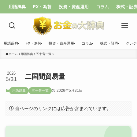
用語辞典
FX・為替
投資・資産運用
コラム
株式・証
用語辞典
FX・為替
投資・資産運用
コラム
株式・証券
クレジ
ホーム
用語辞典
五十音一覧
2026
二国間貿易量
5/31
2026年5月31日
用語辞典
五十音一覧
当ページのリンクには広告が含まれています。