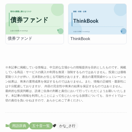
債券ファンド
ThinkBook
※本記事に掲載している情報は、中立的な立場からの情報提供を目的としたものです。掲載
している商品・サービスの購入や利用を推奨・強制するものではありません。投資には価格
変動リスクが伴い、元本割れが生じる可能性があります。過去の運用実績やシュミレーショ
ン結果は、将来の運用成果を保証するものではありません。また、情報の正確性・最新性に
は十分配慮しておりますが、 内容の完全性や将来の結果を保証するものではありません。
最終的な投資判断は、読者ご自身の判断と責任において行っていただくようお願いいたしま
す。本記事の情報を利用したことによって生じたいかなる損害についても、当サイトでは一
切の責任を負いかねますので、あらかじめご了承ください。
用語辞典
五十音一覧
かな_さ行