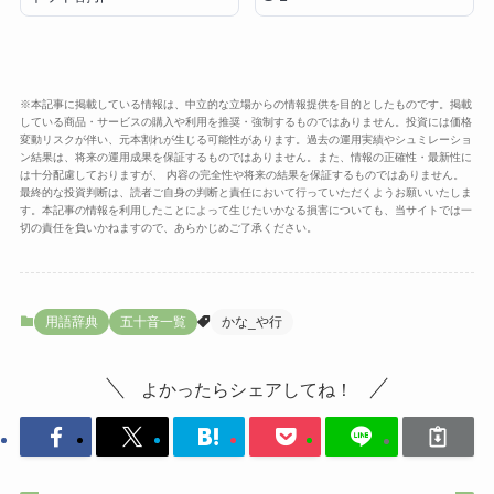
※本記事に掲載している情報は、中立的な立場からの情報提供を目的としたものです。掲載
している商品・サービスの購入や利用を推奨・強制するものではありません。投資には価格
変動リスクが伴い、元本割れが生じる可能性があります。過去の運用実績やシュミレーショ
ン結果は、将来の運用成果を保証するものではありません。また、情報の正確性・最新性に
は十分配慮しておりますが、 内容の完全性や将来の結果を保証するものではありません。
最終的な投資判断は、読者ご自身の判断と責任において行っていただくようお願いいたしま
す。本記事の情報を利用したことによって生じたいかなる損害についても、当サイトでは一
切の責任を負いかねますので、あらかじめご了承ください。
用語辞典
五十音一覧
かな_や行
よかったらシェアしてね！