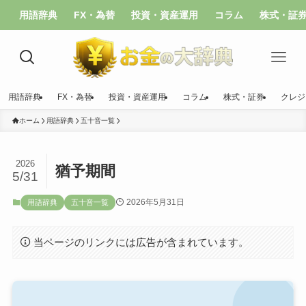
用語辞典
FX・為替
投資・資産運用
コラム
株式・証
用語辞典
FX・為替
投資・資産運用
コラム
株式・証券
クレジ
ホーム
用語辞典
五十音一覧
2026
猶予期間
5/31
2026年5月31日
用語辞典
五十音一覧
当ページのリンクには広告が含まれています。