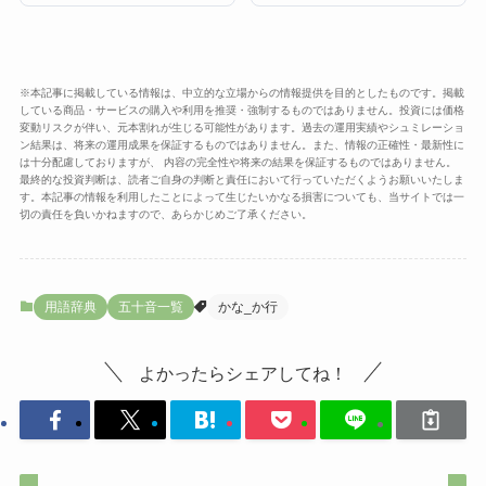
※本記事に掲載している情報は、中立的な立場からの情報提供を目的としたものです。掲載
している商品・サービスの購入や利用を推奨・強制するものではありません。投資には価格
変動リスクが伴い、元本割れが生じる可能性があります。過去の運用実績やシュミレーショ
ン結果は、将来の運用成果を保証するものではありません。また、情報の正確性・最新性に
は十分配慮しておりますが、 内容の完全性や将来の結果を保証するものではありません。
最終的な投資判断は、読者ご自身の判断と責任において行っていただくようお願いいたしま
す。本記事の情報を利用したことによって生じたいかなる損害についても、当サイトでは一
切の責任を負いかねますので、あらかじめご了承ください。
用語辞典
五十音一覧
かな_か行
よかったらシェアしてね！