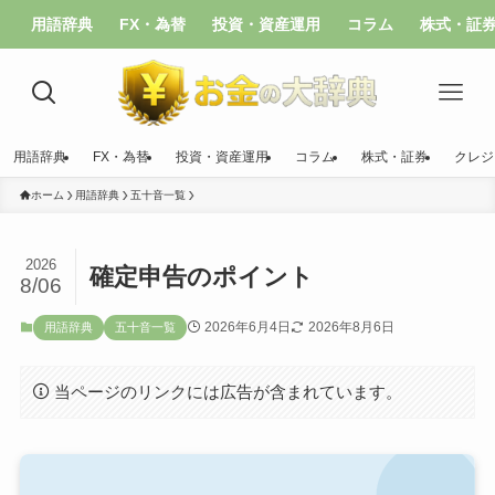
用語辞典
FX・為替
投資・資産運用
コラム
株式・証
用語辞典
FX・為替
投資・資産運用
コラム
株式・証券
クレジ
ホーム
用語辞典
五十音一覧
2026
確定申告のポイント
8/06
2026年6月4日
2026年8月6日
用語辞典
五十音一覧
当ページのリンクには広告が含まれています。