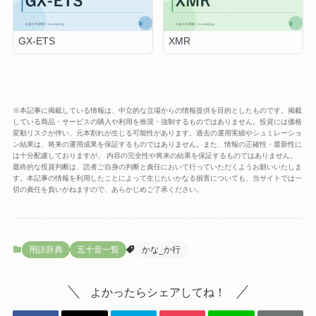
GX-ETS
XMR
※本記事に掲載している情報は、中立的な立場からの情報提供を目的としたものです。掲載
している商品・サービスの購入や利用を推奨・強制するものではありません。投資には価格
変動リスクが伴い、元本割れが生じる可能性があります。過去の運用実績やシュミレーショ
ン結果は、将来の運用成果を保証するものではありません。また、情報の正確性・最新性に
は十分配慮しておりますが、 内容の完全性や将来の結果を保証するものではありません。
最終的な投資判断は、読者ご自身の判断と責任において行っていただくようお願いいたしま
す。本記事の情報を利用したことによって生じたいかなる損害についても、当サイトでは一
切の責任を負いかねますので、あらかじめご了承ください。
用語辞典
五十音一覧
かな_か行
よかったらシェアしてね！