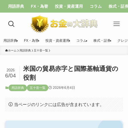
用語辞典
FX・為替
投資・資産運用
コラム
株式・証
用語辞典
FX・為替
投資・資産運用
コラム
株式・証券
クレジ
ホーム
用語辞典
五十音一覧
米国の貿易赤字と国際基軸通貨の
2026
6/04
役割
2026年6月4日
用語辞典
五十音一覧
当ページのリンクには広告が含まれています。