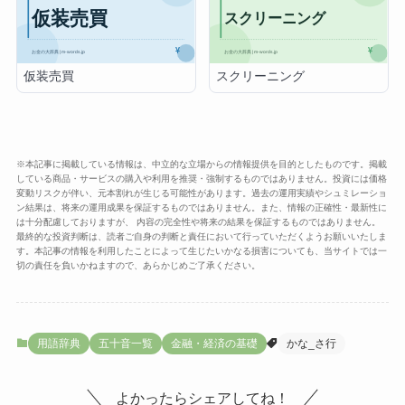
仮装売買
スクリーニング
※本記事に掲載している情報は、中立的な立場からの情報提供を目的としたものです。掲載
している商品・サービスの購入や利用を推奨・強制するものではありません。投資には価格
変動リスクが伴い、元本割れが生じる可能性があります。過去の運用実績やシュミレーショ
ン結果は、将来の運用成果を保証するものではありません。また、情報の正確性・最新性に
は十分配慮しておりますが、 内容の完全性や将来の結果を保証するものではありません。
最終的な投資判断は、読者ご自身の判断と責任において行っていただくようお願いいたしま
す。本記事の情報を利用したことによって生じたいかなる損害についても、当サイトでは一
切の責任を負いかねますので、あらかじめご了承ください。
用語辞典
五十音一覧
金融・経済の基礎
かな_さ行
よかったらシェアしてね！