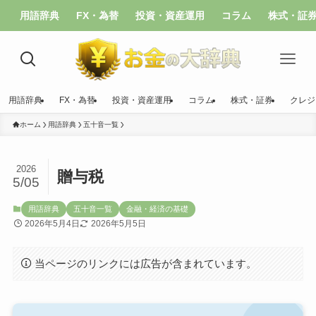
用語辞典
FX・為替
投資・資産運用
コラム
株式・証
用語辞典
FX・為替
投資・資産運用
コラム
株式・証券
クレジ
ホーム
用語辞典
五十音一覧
2026
贈与税
5/05
用語辞典
五十音一覧
金融・経済の基礎
2026年5月4日
2026年5月5日
当ページのリンクには広告が含まれています。