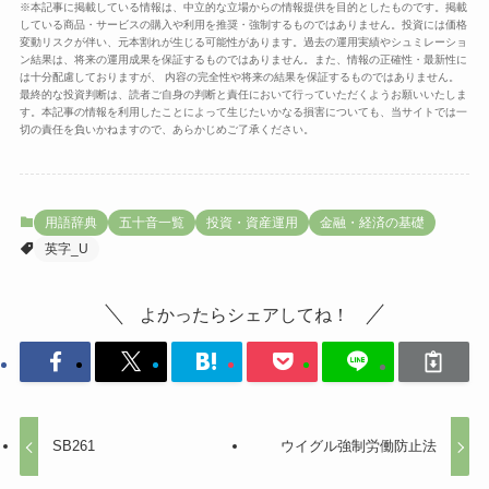
※本記事に掲載している情報は、中立的な立場からの情報提供を目的としたものです。掲載
している商品・サービスの購入や利用を推奨・強制するものではありません。投資には価格
変動リスクが伴い、元本割れが生じる可能性があります。過去の運用実績やシュミレーショ
ン結果は、将来の運用成果を保証するものではありません。また、情報の正確性・最新性に
は十分配慮しておりますが、 内容の完全性や将来の結果を保証するものではありません。
最終的な投資判断は、読者ご自身の判断と責任において行っていただくようお願いいたしま
す。本記事の情報を利用したことによって生じたいかなる損害についても、当サイトでは一
切の責任を負いかねますので、あらかじめご了承ください。
用語辞典
五十音一覧
投資・資産運用
金融・経済の基礎
英字_U
よかったらシェアしてね！
SB261
ウイグル強制労働防止法