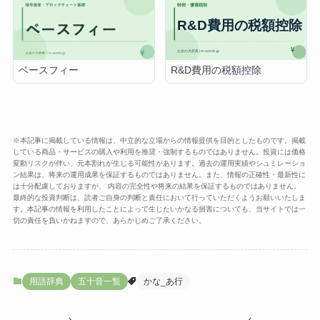
R&D費用の税額控除
ベースフィー
※本記事に掲載している情報は、中立的な立場からの情報提供を目的としたものです。掲載
している商品・サービスの購入や利用を推奨・強制するものではありません。投資には価格
変動リスクが伴い、元本割れが生じる可能性があります。過去の運用実績やシュミレーショ
ン結果は、将来の運用成果を保証するものではありません。また、情報の正確性・最新性に
は十分配慮しておりますが、 内容の完全性や将来の結果を保証するものではありません。
最終的な投資判断は、読者ご自身の判断と責任において行っていただくようお願いいたしま
す。本記事の情報を利用したことによって生じたいかなる損害についても、当サイトでは一
切の責任を負いかねますので、あらかじめご了承ください。
用語辞典
五十音一覧
かな_あ行