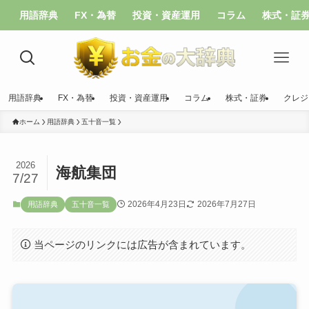
用語辞典
FX・為替
投資・資産運用
コラム
株式・証
用語辞典
FX・為替
投資・資産運用
コラム
株式・証券
クレジ
ホーム
用語辞典
五十音一覧
2026
海航集団
7/27
2026年4月23日
2026年7月27日
用語辞典
五十音一覧
当ページのリンクには広告が含まれています。