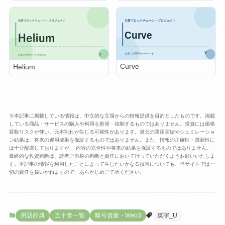
Curve
Helium
※本記事に掲載している情報は、中立的な立場からの情報提供を目的としたものです。掲載
している商品・サービスの購入や利用を推奨・強制するものではありません。投資には価格
変動リスクが伴い、元本割れが生じる可能性があります。過去の運用実績やシュミレーショ
ン結果は、将来の運用成果を保証するものではありません。また、情報の正確性・最新性に
は十分配慮しておりますが、 内容の完全性や将来の結果を保証するものではありません。
最終的な投資判断は、読者ご自身の判断と責任において行っていただくようお願いいたしま
す。本記事の情報を利用したことによって生じたいかなる損害についても、当サイトでは一
切の責任を負いかねますので、あらかじめご了承ください。
用語辞典
五十音一覧
暗号資産・Web3
英字_U