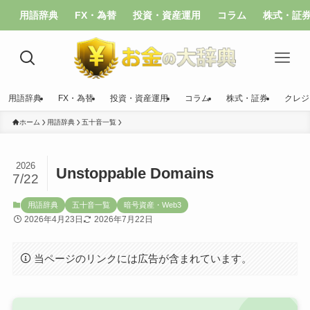
用語辞典
FX・為替
投資・資産運用
コラム
株式・証
用語辞典
FX・為替
投資・資産運用
コラム
株式・証券
クレジ
ホーム
用語辞典
五十音一覧
2026
Unstoppable Domains
7/22
用語辞典
五十音一覧
暗号資産・Web3
2026年4月23日
2026年7月22日
当ページのリンクには広告が含まれています。