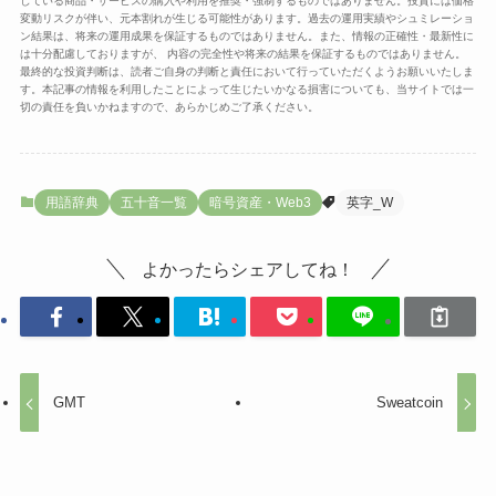
している商品・サービスの購入や利用を推奨・強制するものではありません。投資には価格
変動リスクが伴い、元本割れが生じる可能性があります。過去の運用実績やシュミレーショ
ン結果は、将来の運用成果を保証するものではありません。また、情報の正確性・最新性に
は十分配慮しておりますが、 内容の完全性や将来の結果を保証するものではありません。
最終的な投資判断は、読者ご自身の判断と責任において行っていただくようお願いいたしま
す。本記事の情報を利用したことによって生じたいかなる損害についても、当サイトでは一
切の責任を負いかねますので、あらかじめご了承ください。
用語辞典
五十音一覧
暗号資産・Web3
英字_W
よかったらシェアしてね！
GMT
Sweatcoin