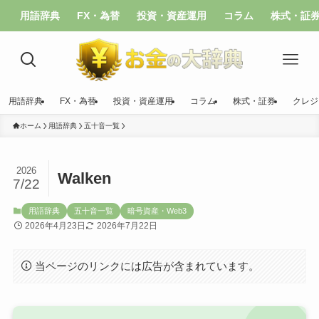
用語辞典
FX・為替
投資・資産運用
コラム
株式・証
用語辞典
FX・為替
投資・資産運用
コラム
株式・証券
クレジ
ホーム
用語辞典
五十音一覧
2026
Walken
7/22
用語辞典
五十音一覧
暗号資産・Web3
2026年4月23日
2026年7月22日
当ページのリンクには広告が含まれています。