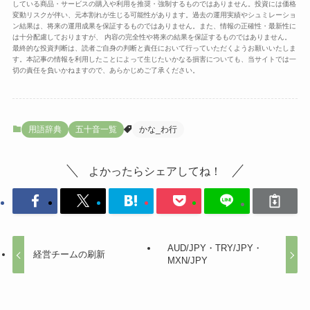
している商品・サービスの購入や利用を推奨・強制するものではありません。投資には価格
変動リスクが伴い、元本割れが生じる可能性があります。過去の運用実績やシュミレーショ
ン結果は、将来の運用成果を保証するものではありません。また、情報の正確性・最新性に
は十分配慮しておりますが、 内容の完全性や将来の結果を保証するものではありません。
最終的な投資判断は、読者ご自身の判断と責任において行っていただくようお願いいたしま
す。本記事の情報を利用したことによって生じたいかなる損害についても、当サイトでは一
切の責任を負いかねますので、あらかじめご了承ください。
用語辞典
五十音一覧
かな_わ行
よかったらシェアしてね！
AUD/JPY・TRY/JPY・
経営チームの刷新
MXN/JPY