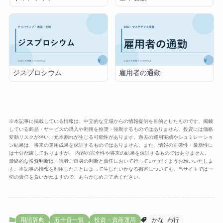
ジスプロシウム
雇用者の通勤
※本記事に掲載している情報は、中立的な立場からの情報提供を目的としたものです。掲載
している商品・サービスの購入や利用を推奨・強制するものではありません。投資には価格
変動リスクが伴い、元本割れが生じる可能性があります。過去の運用実績やシュミレーショ
ン結果は、将来の運用成果を保証するものではありません。また、情報の正確性・最新性に
は十分配慮しておりますが、 内容の完全性や将来の結果を保証するものではありません。
最終的な投資判断は、読者ご自身の判断と責任において行っていただくようお願いいたしま
す。本記事の情報を利用したことによって生じたいかなる損害についても、当サイトでは一
切の責任を負いかねますので、あらかじめご了承ください。
用語辞典
五十音一覧
投資・資産運用
かな_わ行