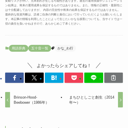
変動リスクが伴い、元本割れが生じる可能性があります。過去の運用実績やシュミレーショ
ン結果は、将来の運用成果を保証するものではありません。また、情報の正確性・最新性に
は十分配慮しておりますが、 内容の完全性や将来の結果を保証するものではありません。
最終的な投資判断は、読者ご自身の判断と責任において行っていただくようお願いいたしま
す。本記事の情報を利用したことによって生じたいかなる損害についても、当サイトでは一
切の責任を負いかねますので、あらかじめご了承ください。
用語辞典
五十音一覧
かな_わ行
よかったらシェアしてね！
Brinson-Hood-
まちひとしごと創生（2014
Beebower（1986年）
年〜）