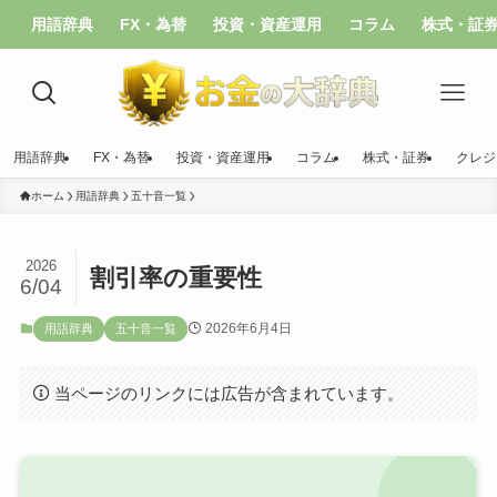
用語辞典
FX・為替
投資・資産運用
コラム
株式・証
用語辞典
FX・為替
投資・資産運用
コラム
株式・証券
クレジ
ホーム
用語辞典
五十音一覧
2026
割引率の重要性
6/04
2026年6月4日
用語辞典
五十音一覧
当ページのリンクには広告が含まれています。