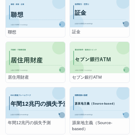
証金
聯想
居住用財産
セブン銀行ATM
年間12兆円の損失予測
源泉地主義（Source-
based）