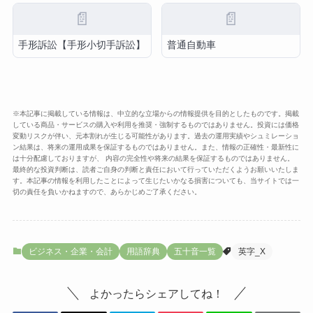
📄
📄
手形訴訟【手形小切手訴訟】
普通自動車
※本記事に掲載している情報は、中立的な立場からの情報提供を目的としたものです。掲載
している商品・サービスの購入や利用を推奨・強制するものではありません。投資には価格
変動リスクが伴い、元本割れが生じる可能性があります。過去の運用実績やシュミレーショ
ン結果は、将来の運用成果を保証するものではありません。また、情報の正確性・最新性に
は十分配慮しておりますが、 内容の完全性や将来の結果を保証するものではありません。
最終的な投資判断は、読者ご自身の判断と責任において行っていただくようお願いいたしま
す。本記事の情報を利用したことによって生じたいかなる損害についても、当サイトでは一
切の責任を負いかねますので、あらかじめご了承ください。
ビジネス・企業・会計
用語辞典
五十音一覧
英字_X
よかったらシェアしてね！