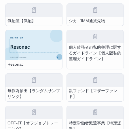
📄
📄
気配値【気配】
シカゴIMM通貨先物
📄
個人債務者の私的整理に関す
るガイドライン【個人版私的
整理ガイドライン】
Resonac
📄
📄
無作為抽出【ランダムサンプ
親ファンド【マザーファン
リング】
ド】
📄
📄
OFF-JT【オフジョブトレー
特定労働者派遣事業【特定派
ニング】
遣】