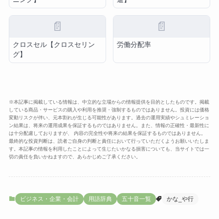
📄
📄
クロスセル【クロスセリン
労働分配率
グ】
※本記事に掲載している情報は、中立的な立場からの情報提供を目的としたものです。掲載
している商品・サービスの購入や利用を推奨・強制するものではありません。投資には価格
変動リスクが伴い、元本割れが生じる可能性があります。過去の運用実績やシュミレーショ
ン結果は、将来の運用成果を保証するものではありません。また、情報の正確性・最新性に
は十分配慮しておりますが、 内容の完全性や将来の結果を保証するものではありません。
最終的な投資判断は、読者ご自身の判断と責任において行っていただくようお願いいたしま
す。本記事の情報を利用したことによって生じたいかなる損害についても、当サイトでは一
切の責任を負いかねますので、あらかじめご了承ください。
ビジネス・企業・会計
用語辞典
五十音一覧
かな_や行