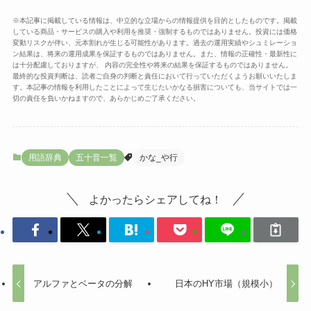
※本記事に掲載している情報は、中立的な立場からの情報提供を目的としたものです。掲載
している商品・サービスの購入や利用を推奨・強制するものではありません。投資には価格
変動リスクが伴い、元本割れが生じる可能性があります。過去の運用実績やシュミレーショ
ン結果は、将来の運用成果を保証するものではありません。また、情報の正確性・最新性に
は十分配慮しておりますが、 内容の完全性や将来の結果を保証するものではありません。
最終的な投資判断は、読者ご自身の判断と責任において行っていただくようお願いいたしま
す。本記事の情報を利用したことによって生じたいかなる損害についても、当サイトでは一
切の責任を負いかねますので、あらかじめご了承ください。
用語辞典
五十音一覧
かな_や行
よかったらシェアしてね！
アルファとベータの分解
日本のHY市場（規模小）