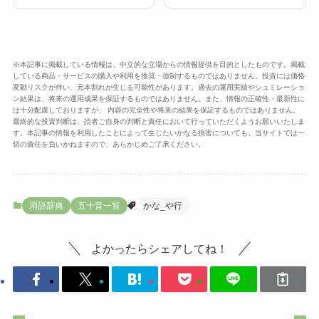
※本記事に掲載している情報は、中立的な立場からの情報提供を目的としたものです。掲載
している商品・サービスの購入や利用を推奨・強制するものではありません。投資には価格
変動リスクが伴い、元本割れが生じる可能性があります。過去の運用実績やシュミレーショ
ン結果は、将来の運用成果を保証するものではありません。また、情報の正確性・最新性に
は十分配慮しておりますが、 内容の完全性や将来の結果を保証するものではありません。
最終的な投資判断は、読者ご自身の判断と責任において行っていただくようお願いいたしま
す。本記事の情報を利用したことによって生じたいかなる損害についても、当サイトでは一
切の責任を負いかねますので、あらかじめご了承ください。
用語辞典
五十音一覧
かな_や行
よかったらシェアしてね！