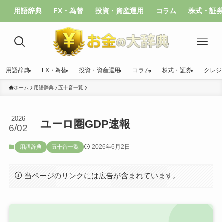
用語辞典
FX・為替
投資・資産運用
コラム
株式・証
用語辞典
FX・為替
投資・資産運用
コラム
株式・証券
クレジ
ホーム
用語辞典
五十音一覧
2026
ユーロ圏GDP速報
6/02
2026年6月2日
用語辞典
五十音一覧
当ページのリンクには広告が含まれています。