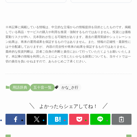
※本記事に掲載している情報は、中立的な立場からの情報提供を目的としたものです。掲載
している商品・サービスの購入や利用を推奨・強制するものではありません。投資には価格
変動リスクが伴い、元本割れが生じる可能性があります。過去の運用実績やシュミレーショ
ン結果は、将来の運用成果を保証するものではありません。また、情報の正確性・最新性に
は十分配慮しておりますが、 内容の完全性や将来の結果を保証するものではありません。
最終的な投資判断は、読者ご自身の判断と責任において行っていただくようお願いいたしま
す。本記事の情報を利用したことによって生じたいかなる損害についても、当サイトでは一
切の責任を負いかねますので、あらかじめご了承ください。
用語辞典
五十音一覧
かな_さ行
よかったらシェアしてね！