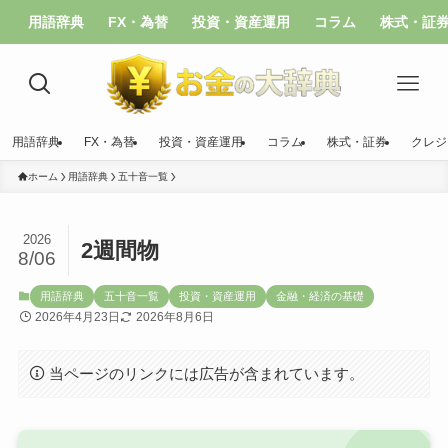
用語辞典
FX・為替
投資・資産運用
コラム
株式・証
用語辞典
FX・為替
投資・資産運用
コラム
株式・証券
クレジ
ホーム
用語辞典
五十音一覧
2026
2週間物
8/06
用語辞典
五十音一覧
投資・資産運用
金融・経済の基礎
2026年4月23日
2026年8月6日
当ページのリンクには広告が含まれています。