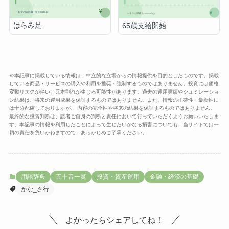
はらみ足
65歳支給開始
※本記事に掲載している情報は、中立的な立場からの情報提供を目的としたものです。掲載
している商品・サービスの購入や利用を推奨・強制するものではありません。投資には価格
変動リスクが伴い、元本割れが生じる可能性があります。過去の運用実績やシュミレーショ
ン結果は、将来の運用成果を保証するものではありません。また、情報の正確性・最新性に
は十分配慮しておりますが、 内容の完全性や将来の結果を保証するものではありません。
最終的な投資判断は、読者ご自身の判断と責任において行っていただくようお願いいたしま
す。本記事の情報を利用したことによって生じたいかなる損害についても、当サイトでは一
切の責任を負いかねますので、あらかじめご了承ください。
用語辞典
五十音一覧
投資・資産運用
金融・経済の基礎
かな_さ行
よかったらシェアしてね！