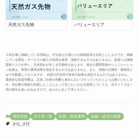
天然ガス先物
バリューエリア
※本記事に掲載している情報は、中立的な立場からの情報提供を目的としたものです。掲載
している商品・サービスの購入や利用を推奨・強制するものではありません。投資には価格
変動リスクが伴い、元本割れが生じる可能性があります。過去の運用実績やシュミレーショ
ン結果は、将来の運用成果を保証するものではありません。また、情報の正確性・最新性に
は十分配慮しておりますが、 内容の完全性や将来の結果を保証するものではありません。
最終的な投資判断は、読者ご自身の判断と責任において行っていただくようお願いいたしま
す。本記事の情報を利用したことによって生じたいかなる損害についても、当サイトでは一
切の責任を負いかねますので、あらかじめご了承ください。
用語辞典
五十音一覧
投資・資産運用
金融・経済の基礎
かな_さ行