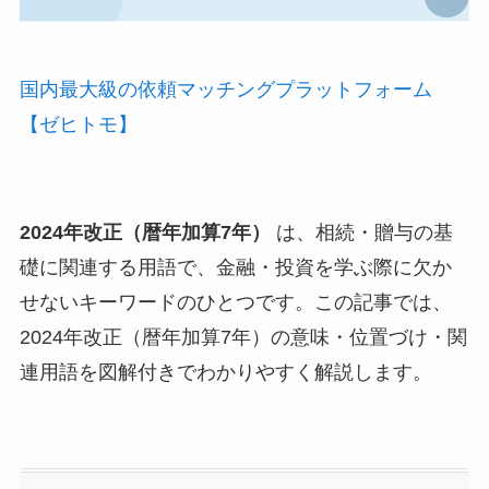
国内最大級の依頼マッチングプラットフォーム
【ゼヒトモ】
2024年改正（暦年加算7年）
は、相続・贈与の基
礎に関連する用語で、金融・投資を学ぶ際に欠か
せないキーワードのひとつです。この記事では、
2024年改正（暦年加算7年）の意味・位置づけ・関
連用語を図解付きでわかりやすく解説します。