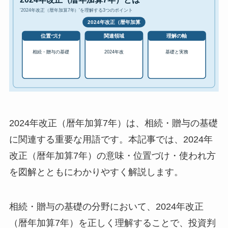
2024年改正（暦年加算7年）は、相続・贈与の基礎
に関連する重要な用語です。本記事では、2024年
改正（暦年加算7年）の意味・位置づけ・使われ方
を図解とともにわかりやすく解説します。
相続・贈与の基礎の分野において、2024年改正
（暦年加算7年）を正しく理解することで、投資判