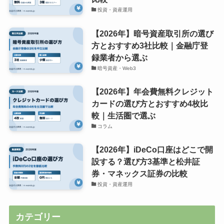
投資・資産運用
【2026年】暗号資産取引所の選び
方とおすすめ3社比較｜金融庁登
録業者から選ぶ
暗号資産・Web3
【2026年】年会費無料クレジット
カードの選び方とおすすめ4枚比
較｜生活圏で選ぶ
コラム
【2026年】iDeCo口座はどこで開
設する？選び方3基準と松井証
券・マネックス証券の比較
投資・資産運用
カテゴリー