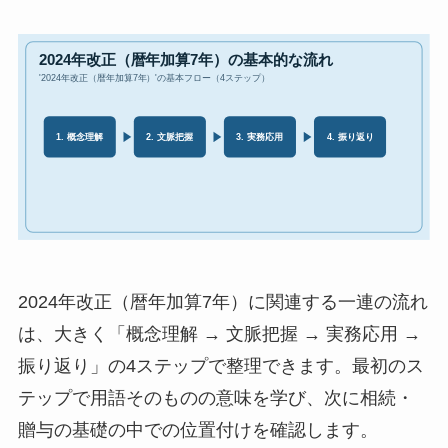
2024年改正（暦年加算7年）に関連する一連の流れ
は、大きく「概念理解 → 文脈把握 → 実務応用 →
振り返り」の4ステップで整理できます。最初のス
テップで用語そのものの意味を学び、次に相続・
贈与の基礎の中での位置付けを確認します。