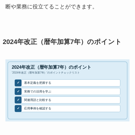
断や業務に役立てることができます。
2024年改正（暦年加算7年）のポイント