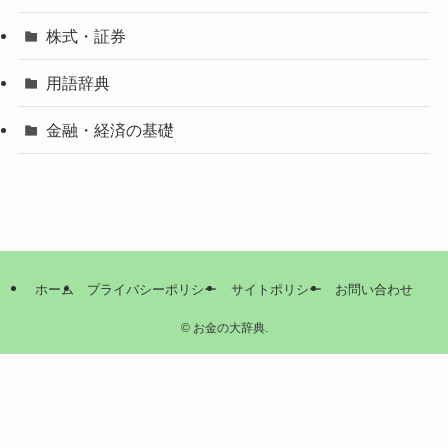
株式・証券
用語辞典
金融・経済の基礎
ホーム
プライバシーポリシー
サイトポリシー
お問い合わせ
©
お金の大辞典.