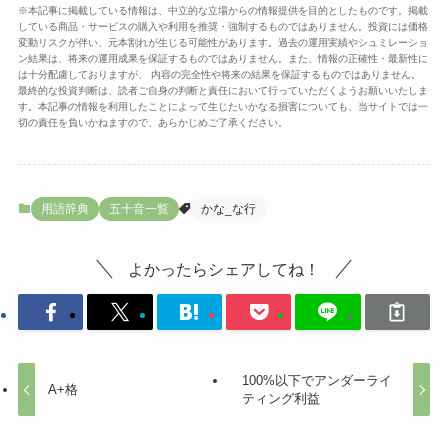
※本記事に掲載している情報は、中立的な立場からの情報提供を目的としたものです。掲載
している商品・サービスの購入や利用を推奨・強制するものではありません。投資には価格
変動リスクが伴い、元本割れが生じる可能性があります。過去の運用実績やシュミレーショ
ン結果は、将来の運用成果を保証するものではありません。また、情報の正確性・最新性に
は十分配慮しておりますが、 内容の完全性や将来の結果を保証するものではありません。
最終的な投資判断は、読者ご自身の判断と責任において行っていただくようお願いいたしま
す。本記事の情報を利用したことによって生じたいかなる損害についても、当サイトでは一
切の責任を負いかねますので、あらかじめご了承ください。
用語辞典
五十音一覧
かな_な行
よかったらシェアしてね！
100%以下でアンダーライ
A+格
ティング利益