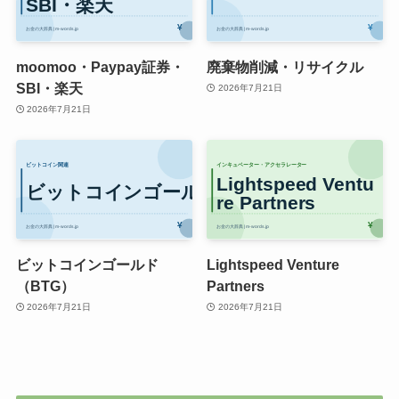
moomoo・Paypay証券・
廃棄物削減・リサイクル
SBI・楽天
2026年7月21日
2026年7月21日
ビットコインゴールド
Lightspeed Venture
（BTG）
Partners
2026年7月21日
2026年7月21日