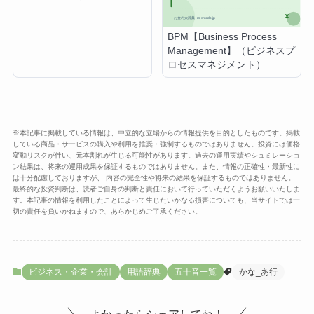
BPM【Business Process
Management】（ビジネスプ
ロセスマネジメント）
※本記事に掲載している情報は、中立的な立場からの情報提供を目的としたものです。掲載
している商品・サービスの購入や利用を推奨・強制するものではありません。投資には価格
変動リスクが伴い、元本割れが生じる可能性があります。過去の運用実績やシュミレーショ
ン結果は、将来の運用成果を保証するものではありません。また、情報の正確性・最新性に
は十分配慮しておりますが、 内容の完全性や将来の結果を保証するものではありません。
最終的な投資判断は、読者ご自身の判断と責任において行っていただくようお願いいたしま
す。本記事の情報を利用したことによって生じたいかなる損害についても、当サイトでは一
切の責任を負いかねますので、あらかじめご了承ください。
ビジネス・企業・会計
用語辞典
五十音一覧
かな_あ行