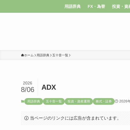
用語辞典
FX・為替
投資・資
ホーム
用語辞典
五十音一覧
2026
ADX
8/06
2026
用語辞典
五十音一覧
投資・資産運用
株式・証券
当ページのリンクには広告が含まれています。