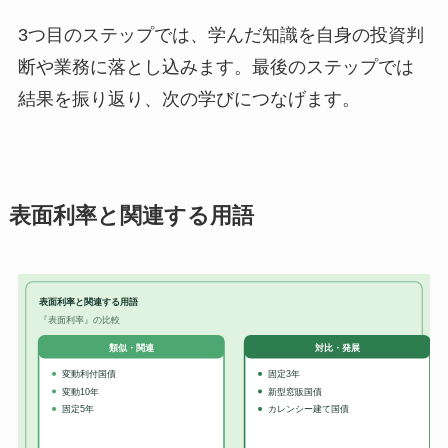
3つ目のステップでは、学んだ知識を自身の投資判
断や業務に落とし込みます。最後のステップでは
結果を振り返り、次の学びにつなげます。
表面利率と関連する用語
表面利率と関連する用語
『表面利率』の比較
対比・発展
類似・関連
変動利付国債
固定3年
変動10年
新型窓販国債
固定5年
カレンシー建て国債