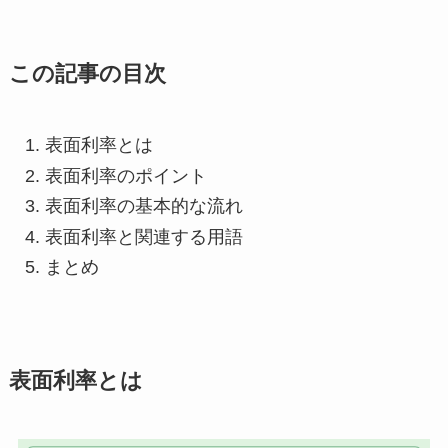
この記事の目次
表面利率とは
表面利率のポイント
表面利率の基本的な流れ
表面利率と関連する用語
まとめ
表面利率とは