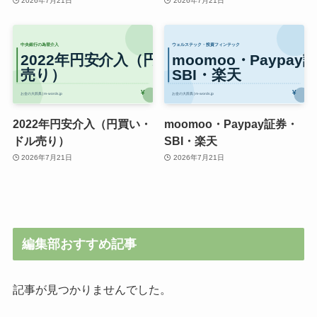
2026年7月21日
2026年7月21日
2022年円安介入（円買い・
moomoo・Paypay証券・
ドル売り）
SBI・楽天
2026年7月21日
2026年7月21日
編集部おすすめ記事
記事が見つかりませんでした。