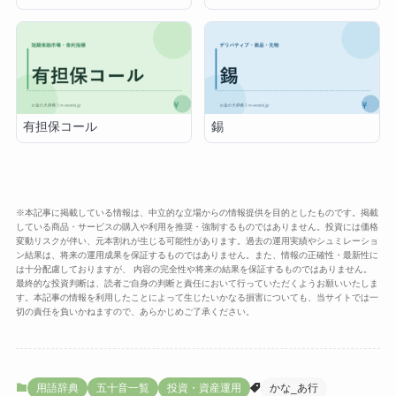
有担保コール
錫
※本記事に掲載している情報は、中立的な立場からの情報提供を目的としたものです。掲載
している商品・サービスの購入や利用を推奨・強制するものではありません。投資には価格
変動リスクが伴い、元本割れが生じる可能性があります。過去の運用実績やシュミレーショ
ン結果は、将来の運用成果を保証するものではありません。また、情報の正確性・最新性に
は十分配慮しておりますが、 内容の完全性や将来の結果を保証するものではありません。
最終的な投資判断は、読者ご自身の判断と責任において行っていただくようお願いいたしま
す。本記事の情報を利用したことによって生じたいかなる損害についても、当サイトでは一
切の責任を負いかねますので、あらかじめご了承ください。
用語辞典
五十音一覧
投資・資産運用
かな_あ行