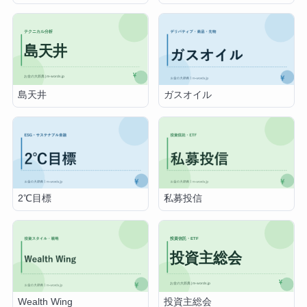
島天井
ガスオイル
2℃目標
私募投信
投資主総会
Wealth Wing