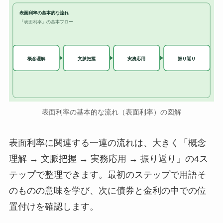
表面利率の基本的な流れ
『表面利率』の基本フロー
実務応用
概念理解
文脈把握
振り返り
表面利率の基本的な流れ（表面利率）の図解
表面利率に関連する一連の流れは、大きく「概念
理解 → 文脈把握 → 実務応用 → 振り返り」の4ス
テップで整理できます。最初のステップで用語そ
のものの意味を学び、次に債券と金利の中での位
置付けを確認します。