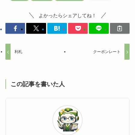
よかったらシェアしてね！
利札
クーポンレート
この記事を書いた人