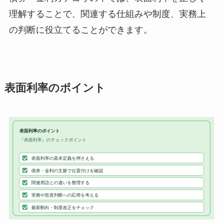
理解することで、関連する仕組みや制度、実務上
の判断に役立てることができます。
表面利率のポイント
表面利率のポイント
『表面利率』のチェックポイント
表面利率の基本定義を押さえる
債券・金利の文脈で位置付けを確認
関連用語との違いを整理する
実務や投資判断への応用を考える
最新動向・制度改正をチェック