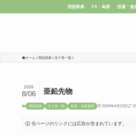
用語辞典
FX・為替
投資・資
ホーム
用語辞典
五十音一覧
2026
亜鉛先物
8/06
2026年4月23日
2
用語辞典
五十音一覧
投資・資産運用
当ページのリンクには広告が含まれています。