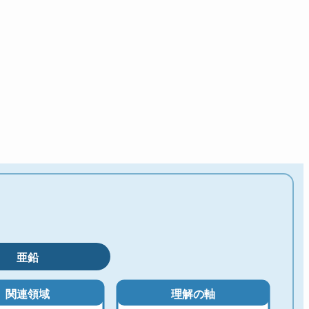
亜鉛
関連領域
理解の軸