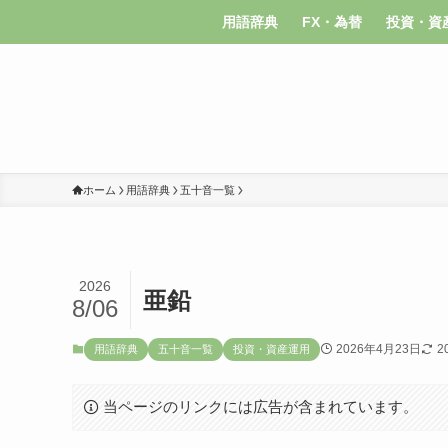
用語辞典
FX・為替
投資・資
ホーム
用語辞典
五十音一覧
2026
亜鉛
8/06
2026年4月23日
2
用語辞典
五十音一覧
投資・資産運用
当ページのリンクには広告が含まれています。