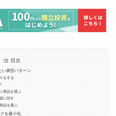
目次
たい典型パターン
売りをする
パ
ーン商品を選ぶ
投資に回す
ト商品を選ぶ
スクを最小化