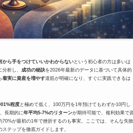
何から手をつけていいかわからない
という初心者の方は多いは
に分析し、
成功の秘訣
を2026年最新のデータに基づいて具体的
ら
着実に資産を増やす
道筋が明確になり、すぐに実践できるは
.001%程度
と極めて低く、100万円を1年預けてもわずか10円し
、長期的に
年平均5-7%のリターン
が期待可能で、複利効果で
70%が最初の1年で挫折するのも事実。ここでは、そんな失
のステップを徹底ガイドします。