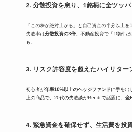
2. 分散投資を怠り、1銘柄に全ツッパ
「この株が絶対上がる」と自己資金の半分以上を1
失敗率は
分散投資の3倍
。不動産投資で「1物件だ
も。
3. リスク許容度を超えたハイリター
初心者が
年率10%以上のヘッジファンド
に手を出
上の商品で、20代の失敗談がRedditで話題に。
金
4. 緊急資金を確保せず、生活費を投