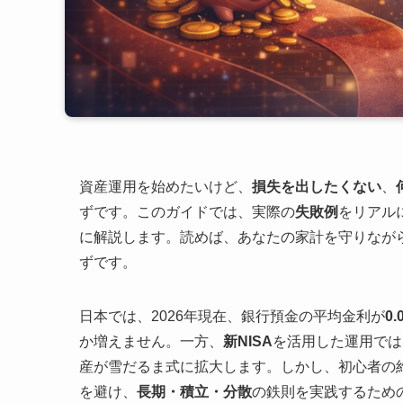
資産運用を始めたいけど、
損失を出したくない
、
ずです。このガイドでは、実際の
失敗例
をリアル
に解説します。読めば、あなたの家計を守りなが
ずです。
日本では、2026年現在、銀行預金の平均金利が
0
か増えません。一方、
新NISA
を活用した運用では
産が雪だるま式に拡大します。しかし、初心者の約
を避け、
長期・積立・分散
の鉄則を実践するため