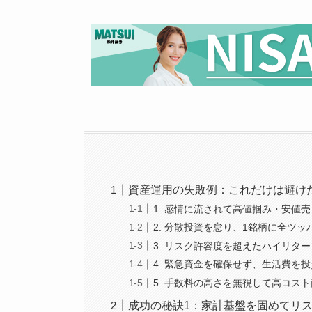
資産運用の失敗例：これだけは避け
1. 感情に流されて高値掴み・安値
2. 分散投資を怠り、1銘柄に全ツッ
3. リスク許容度を超えたハイリタ
4. 緊急資金を確保せず、生活費を
5. 手数料の高さを無視して高コス
成功の秘訣1：家計基盤を固めてリ