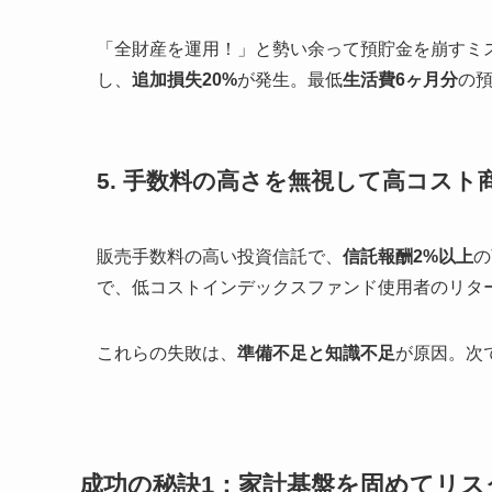
「全財産を運用！」と勢い余って預貯金を崩すミ
し、
追加損失20%
が発生。最低
生活費6ヶ月分
の
5. 手数料の高さを無視して高コスト
販売手数料の高い投資信託で、
信託報酬2%以上
の
で、低コストインデックスファンド使用者のリタ
これらの失敗は、
準備不足と知識不足
が原因。次
成功の秘訣1：家計基盤を固めてリス