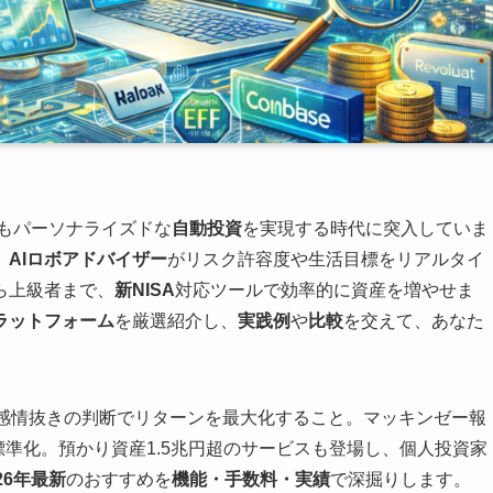
もパーソナライズドな
自動投資
を実現する時代に突入していま
、
AIロボアドバイザー
がリスク許容度や生活目標をリアルタイ
ら上級者まで、
新NISA
対応ツールで効率的に資産を増やせま
ラットフォーム
を厳選紹介し、
実践例
や
比較
を交えて、あなた
感情抜きの判断でリターンを最大化すること。マッキンゼー報
標準化。預かり資産1.5兆円超のサービスも登場し、個人投資家
26年最新
のおすすめを
機能・手数料・実績
で深掘りします。