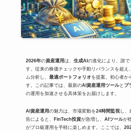
2026年
の
資産運用
は、
生成AI
の進化により、誰で
す。従来の株価チェックや手動リバランスを超え
ム分析し、
最適ポートフォリオ
を提案。初心者か
す。この記事では、最新の
AI資産運用ツール
と
プ
の運用を加速させる具体策をお届けします。
AI資産運用
の魅力は、市場変動を
24時間監視
し、
告によると、
FinTech投資
が急増し、
AIツール
が
がプロ級運用を手軽に楽しめます。ここでは、
20