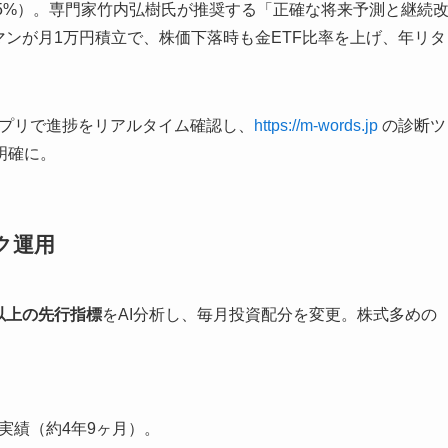
0.55%）。専門家竹内弘樹氏が推奨する「正確な将来予測と継続
ーマンが月1万円積立で、株価下落時も金ETF比率を上げ、年リタ
プリで進捗をリアルタイム確認し、
https://m-words.jp
の診断ツ
明確に。
ック運用
0以上の先行指標
をAI分析し、毎月投資配分を変更。株式多めの
9%の実績（約4年9ヶ月）。