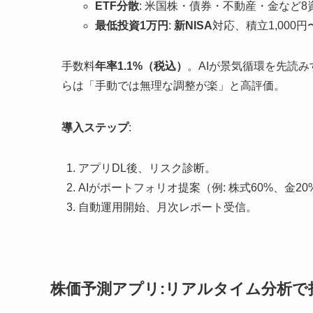
ETF分散
: 米国株・債券・不動産・金など8
最低投資1万円
:
新NISA
対応、積立1,000円
手数料
年率1.1%（税込）
。AIが景気循環を先読み
らは「手動では無理な調整が楽」と高評価。
導入ステップ
:
アプリDL後、リスク診断。
AIがポートフォリオ提案（例: 株式60%、金20
自動運用開始、月次レポート受信。
株価予測アプリ:リアルタイム分析で