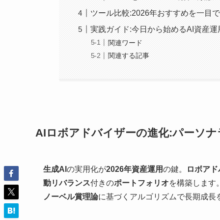
ツール比較:2026年おすすめを一目
実践ガイド:今日から始めるAI資産
関連ワード
関連する記事
AIロボアドバイザーの進化:パーソ
生成AI
の実用化が
2026年資産運用
の鍵。
ロボアド
動リバランス
付きの
ポートフォリオ
を構築します
ノーベル賞理論
に基づくアルゴリズムで長期成長