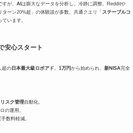
ですが、
AI
は膨大なデータを分析し、冷静に調整。Redditや
年リターン20%超」の体験談が多数。共通クエリ「
ステーブルコ
っています。
運用で安心スタート
人超の
日本最大級ロボアド
。
1万円
から始められ、
新NISA
完全
、
リスク管理
自動化。
ゼロの運用。
質手数料軽減。