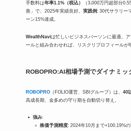
手数料は
年率1.1%（税込）
（3,000万円超部分
善」で、2025年実績良好。
実践例
: 30代サラリ
ーン15%達成。
WealthNavi
は忙しいビジネスパーソンに最適。ア
ールと組み合わせれば、リスクリプロフィールが
ROBOPRO:AI相場予測でダイナミ
ROBOPRO
（FOLIO運営、SBIグループ）は、
4
高成長期、金多めの守り期を自動切り替え。
強み
:
株価予測精度
: 2024年10月まで+100.1