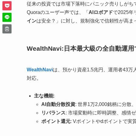
従来の投資では市場下落時にパニック売りしがち
Quoraのユーザー声では、「
AIロボアド
で2025
イン
は安全？」に対し、規制強化で信頼性が高ま
WealthNavi:日本最大級の全自動
WealthNavi
は、預かり資産1.5兆円、運用者43万
対応。
主な機能
:
AI自動分散投資
: 世界1万2,000銘柄に分散
リバランス
: 市場変動時に即時調整、感情
ポイント還元
: Vポイントやdポイントで実