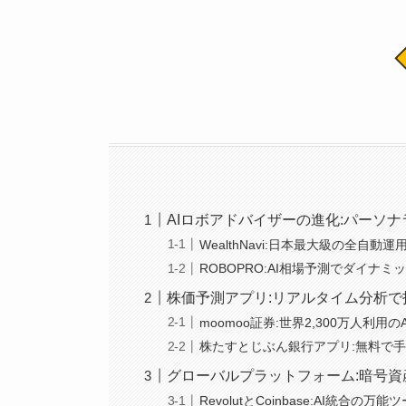
AIロボアドバイザーの進化:パーソ
WealthNavi:日本最大級の全自動
ROBOPRO:AI相場予測でダイナミ
株価予測アプリ:リアルタイム分析で
moomoo証券:世界2,300万人利用の
株たすとじぶん銀行アプリ:無料で
グローバルプラットフォーム:暗号
RevolutとCoinbase:AI統合の万能