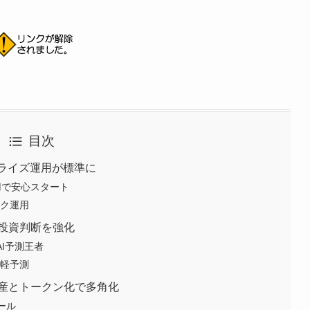
目次
ナライズ運用が標準に
運用で安心スタート
ック運用
投資判断を強化
AI予測王者
手軽予測
資産とトークン化で多角化
ツール