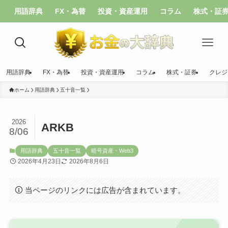
用語辞典
FX・為替
投資・資産運用
コラム
株式・証
用語辞典
FX・為替
投資・資産運用
コラム
株式・証券
クレジ
ホーム
用語辞典
五十音一覧
2026
ARKB
8/06
用語辞典
五十音一覧
暗号資産・Web3
2026年4月23日
2026年8月6日
当ページのリンクには広告が含まれています。