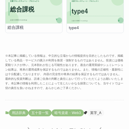
総合課税
type4
※本記事に掲載している情報は、中立的な立場からの情報提供を目的としたものです。掲載
している商品・サービスの購入や利用を推奨・強制するものではありません。投資には価格
変動リスクが伴い、元本割れが生じる可能性があります。過去の運用実績やシュミレーショ
ン結果は、将来の運用成果を保証するものではありません。また、情報の正確性・最新性に
は十分配慮しておりますが、 内容の完全性や将来の結果を保証するものではありません。
最終的な投資判断は、読者ご自身の判断と責任において行っていただくようお願いいたしま
す。本記事の情報を利用したことによって生じたいかなる損害についても、当サイトでは一
切の責任を負いかねますので、あらかじめご了承ください。
用語辞典
五十音一覧
暗号資産・Web3
英字_A