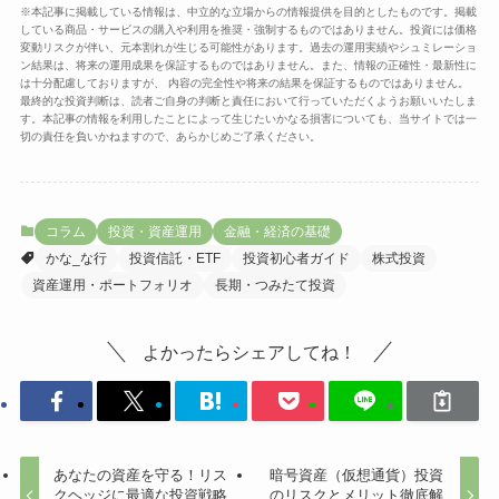
※本記事に掲載している情報は、中立的な立場からの情報提供を目的としたものです。掲載
している商品・サービスの購入や利用を推奨・強制するものではありません。投資には価格
変動リスクが伴い、元本割れが生じる可能性があります。過去の運用実績やシュミレーショ
ン結果は、将来の運用成果を保証するものではありません。また、情報の正確性・最新性に
は十分配慮しておりますが、 内容の完全性や将来の結果を保証するものではありません。
最終的な投資判断は、読者ご自身の判断と責任において行っていただくようお願いいたしま
す。本記事の情報を利用したことによって生じたいかなる損害についても、当サイトでは一
切の責任を負いかねますので、あらかじめご了承ください。
コラム
投資・資産運用
金融・経済の基礎
かな_な行
投資信託・ETF
投資初心者ガイド
株式投資
資産運用・ポートフォリオ
長期・つみたて投資
よかったらシェアしてね！
あなたの資産を守る！リス
暗号資産（仮想通貨）投資
クヘッジに最適な投資戦略
のリスクとメリット徹底解