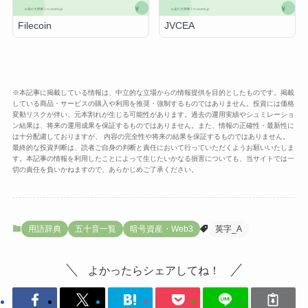
Filecoin
JVCEA
※本記事に掲載している情報は、中立的な立場からの情報提供を目的としたものです。掲載
している商品・サービスの購入や利用を推奨・強制するものではありません。投資には価格
変動リスクが伴い、元本割れが生じる可能性があります。過去の運用実績やシュミレーショ
ン結果は、将来の運用成果を保証するものではありません。また、情報の正確性・最新性に
は十分配慮しておりますが、 内容の完全性や将来の結果を保証するものではありません。
最終的な投資判断は、読者ご自身の判断と責任において行っていただくようお願いいたしま
す。本記事の情報を利用したことによって生じたいかなる損害についても、当サイトでは一
切の責任を負いかねますので、あらかじめご了承ください。
用語辞典
五十音一覧
暗号資産・Web3
英字_A
よかったらシェアしてね！