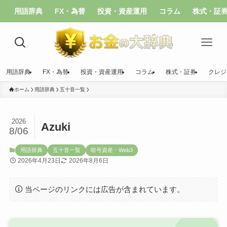
用語辞典
FX・為替
投資・資産運用
コラム
株式・証
用語辞典
FX・為替
投資・資産運用
コラム
株式・証券
クレジ
ホーム
用語辞典
五十音一覧
2026
Azuki
8/06
用語辞典
五十音一覧
暗号資産・Web3
2026年4月23日
2026年8月6日
当ページのリンクには広告が含まれています。