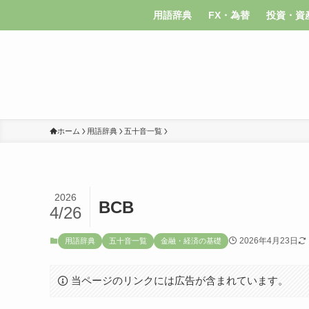
用語辞典
FX・為替
投資・資
ホーム
用語辞典
五十音一覧
2026
BCB
4/26
2026年4月23日
用語辞典
五十音一覧
金融・経済の基礎
当ページのリンクには広告が含まれています。