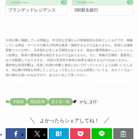
ブランデッドレジデンス
SBI新生銀行
※本記事に掲載している情報は、中立的な立場からの情報提供を目的としたものです。掲載
している商品・サービスの購入や利用を推奨・強制するものではありません。投資には価格
変動リスクが伴い、元本割れが生じる可能性があります。過去の運用実績やシュミレーショ
ン結果は、将来の運用成果を保証するものではありません。また、情報の正確性・最新性に
は十分配慮しておりますが、 内容の完全性や将来の結果を保証するものではありません。
最終的な投資判断は、読者ご自身の判断と責任において行っていただくようお願いいたしま
す。本記事の情報を利用したことによって生じたいかなる損害についても、当サイトでは一
切の責任を負いかねますので、あらかじめご了承ください。
不動産
用語辞典
五十音一覧
かな_ま行
よかったらシェアしてね！