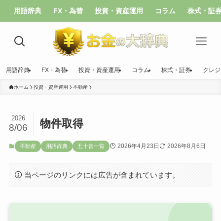
用語辞典
FX・為替
投資・資産運用
コラム
株式・証
用語辞典
FX・為替
投資・資産運用
コラム
株式・証券
クレジ
ホーム
投資・資産運用
不動産
2026
物件取得
8/06
2026年4月23日
2026年8月6日
不動産
用語辞典
五十音一覧
当ページのリンクには広告が含まれています。