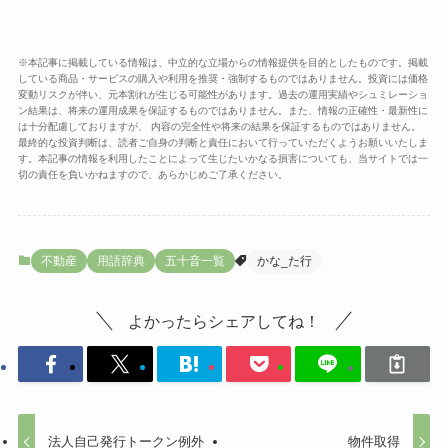
※本記事に掲載している情報は、中立的な立場からの情報提供を目的としたものです。掲載
している商品・サービスの購入や利用を推奨・強制するものではありません。投資には価格
変動リスクが伴い、元本割れが生じる可能性があります。過去の運用実績やシュミレーショ
ン結果は、将来の運用成果を保証するものではありません。また、情報の正確性・最新性に
は十分配慮しておりますが、 内容の完全性や将来の結果を保証するものではありません。
最終的な投資判断は、読者ご自身の判断と責任において行っていただくようお願いいたしま
す。本記事の情報を利用したことによって生じたいかなる損害についても、当サイトでは一
切の責任を負いかねますので、あらかじめご了承ください。
不動産
用語辞典
五十音一覧
かな_た行
よかったらシェアしてね！
法人自己発行トークン例外
物件取得