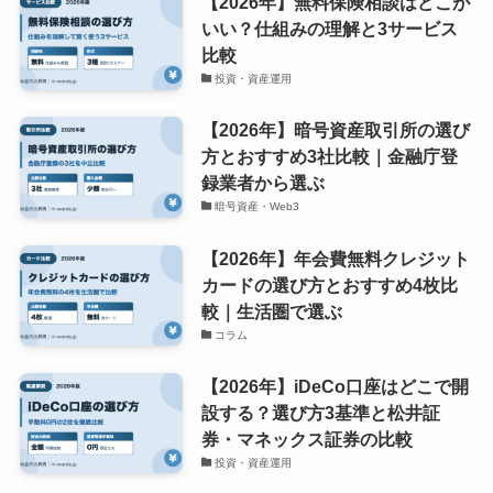
【2026年】無料保険相談はどこが
いい？仕組みの理解と3サービス
比較
投資・資産運用
【2026年】暗号資産取引所の選び
方とおすすめ3社比較｜金融庁登
録業者から選ぶ
暗号資産・Web3
【2026年】年会費無料クレジット
カードの選び方とおすすめ4枚比
較｜生活圏で選ぶ
コラム
【2026年】iDeCo口座はどこで開
設する？選び方3基準と松井証
券・マネックス証券の比較
投資・資産運用