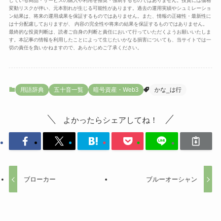
している商品・サービスの購入や利用を推奨・強制するものではありません。投資には価格
変動リスクが伴い、元本割れが生じる可能性があります。過去の運用実績やシュミレーショ
ン結果は、将来の運用成果を保証するものではありません。また、情報の正確性・最新性に
は十分配慮しておりますが、 内容の完全性や将来の結果を保証するものではありません。
最終的な投資判断は、読者ご自身の判断と責任において行っていただくようお願いいたしま
す。本記事の情報を利用したことによって生じたいかなる損害についても、当サイトでは一
切の責任を負いかねますので、あらかじめご了承ください。
用語辞典
五十音一覧
暗号資産・Web3
かな_は行
よかったらシェアしてね！
ブローカー
ブルーオーシャン