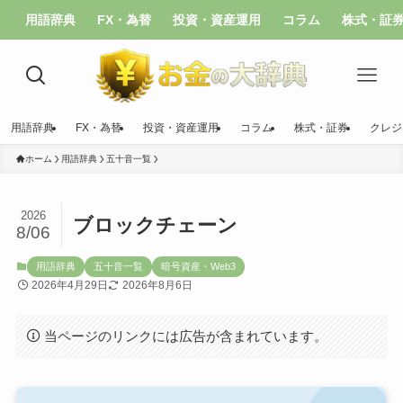
用語辞典
FX・為替
投資・資産運用
コラム
株式・証
用語辞典
FX・為替
投資・資産運用
コラム
株式・証券
クレジ
ホーム
用語辞典
五十音一覧
2026
ブロックチェーン
8/06
用語辞典
五十音一覧
暗号資産・Web3
2026年4月29日
2026年8月6日
当ページのリンクには広告が含まれています。