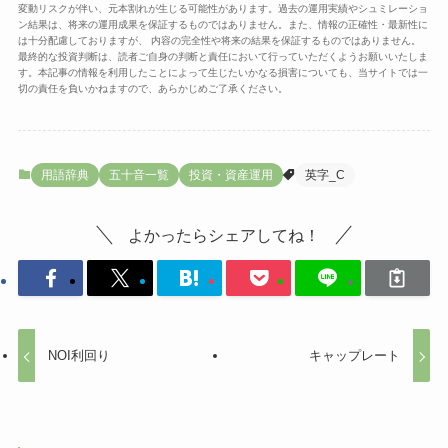
変動リスクが伴い、元本割れが生じる可能性があります。過去の運用実績やシュミレーショ
ン結果は、将来の運用成果を保証するものではありません。また、情報の正確性・最新性に
は十分配慮しておりますが、 内容の完全性や将来の結果を保証するものではありません。
最終的な投資判断は、読者ご自身の判断と責任において行っていただくようお願いいたしま
す。本記事の情報を利用したことによって生じたいかなる損害についても、当サイトでは一
切の責任を負いかねますので、あらかじめご了承ください。
用語辞典
五十音一覧
投資・資産運用
英字_C
よかったらシェアしてね！
NOI利回り
キャップレート